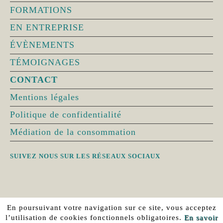
FORMATIONS
EN ENTREPRISE
ÉVÈNEMENTS
TÉMOIGNAGES
CONTACT
Mentions légales
Politique de confidentialité
Originaire de l’Ardèche, maman de deux
Médiation de la consommation
filles,
ancienne cadre en entreprise,
j’ai décidé de me tourner vers la réflexologie
SUIVEZ NOUS SUR LES RÉSEAUX SOCIAUX
à l’âge de 40 ans, en 2018.
Soucieuse du bien-être des autres, je mets
toute mon énergie à accompagner mes clients
En poursuivant votre navigation sur ce site, vous acceptez
l’utilisation de cookies fonctionnels obligatoires.
En savoir
vers un équilibre,